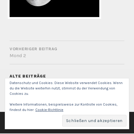
BEITRAGSNAVIGATION
VORHERIGER BEITRAG
Mond 2
ALTE BEITRÄGE
Datenschutz und Cookies: Diese Website verwendet Cookies. Wenn
Alte
du die Website weiterhin nutzt, stimmst du der Verwendung von
Beiträge
Cookies zu.
Suchen
nach:
Weitere Informationen, beispielsweise zur Kontrolle von Cookies,
findest du hier:
Cookie-Richtlinie
STEFAN KNOBLAUCH (C) 2026